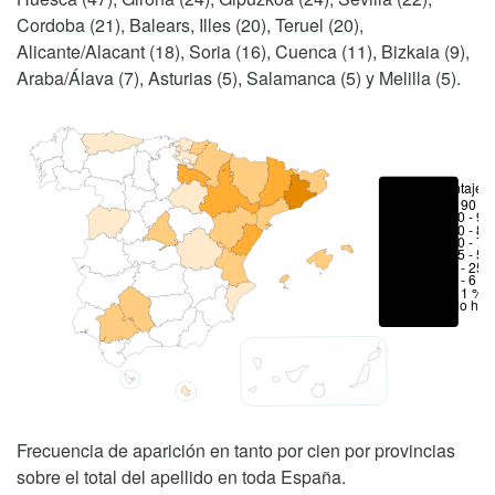
Cordoba (21), Balears, Illes (20), Teruel (20),
Alicante/Alacant (18), Soria (16), Cuenca (11), Bizkaia (9),
Araba/Álava (7), Asturias (5), Salamanca (5) y Melilla (5).
Porcentajes
> 90 %
80 - 90
70 - 80
50 - 70
25 - 50
6 - 25 
1 - 6 %
< 1 %
No hay
Frecuencia de aparición en tanto por cien por provincias
sobre el total del apellido en toda España.