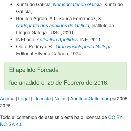
Xunta de Galicia,
Nomenclátor de Galicia,
Xunta de
Galicia,.
Boullón Agrelo, A.I.; Sousa Fernández, X.,
Cartografía dos apelidos de Galicia,
Instituto da
Lingua Galega - USC,
2001
.
INEbase,
Aplicativo Apellidos,
INE,
2011
.
Otero Pedrayo, R.,
Gran Enciclopedia Gallega,
Editorial Silverio Cañada,
1974
.
El apellido Forcada
fue añadido el
29 de Febrero de 2016
.
Acerca
|
Legal
|
Licencia
|
Notas
|
ApelidosGalicia.org
© 2005 -
2026
Todo el contenido de este sitio está bajo licencia de
CC BY-
NC-SA 4.0