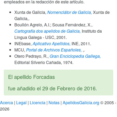
empleados en la redacción de este artículo.
Xunta de Galicia,
Nomenclátor de Galicia,
Xunta de
Galicia,.
Boullón Agrelo, A.I.; Sousa Fernández, X.,
Cartografía dos apelidos de Galicia,
Instituto da
Lingua Galega - USC,
2001
.
INEbase,
Aplicativo Apellidos,
INE,
2011
.
MCU,
Portal de Archivos Españoles,
,.
Otero Pedrayo, R.,
Gran Enciclopedia Gallega,
Editorial Silverio Cañada,
1974
.
El apellido Forcadas
fue añadido el
29 de Febrero de 2016
.
Acerca
|
Legal
|
Licencia
|
Notas
|
ApelidosGalicia.org
© 2005 -
2026