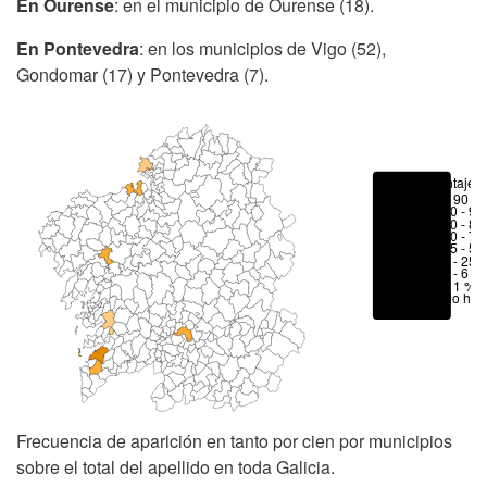
En Ourense
: en el municipio de Ourense (18).
En Pontevedra
: en los municipios de Vigo (52),
Gondomar (17) y Pontevedra (7).
Porcentajes
> 90 %
80 - 90
70 - 80
50 - 70
25 - 50
6 - 25 
1 - 6 %
< 1 %
No hay
Frecuencia de aparición en tanto por cien por municipios
sobre el total del apellido en toda Galicia.