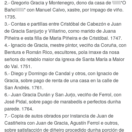
2.- Gregorio Gracia y Montenegro, dono da casa de \\\\\\\"O
Baño\\\\\\\" con Manuel Calvo, xastre, por impago de viño.
1735.
3.- Contas e partillas entre Cristóbal de Cabezón e Juan
de Gracia Sanjurjo y Villarino, como marido de Juana
Piñeira e esta filla de Maria Piñeira e de Cristóbal. 1747.
4.- Ignacio de Gracia, mestre pintor, veciño da Coruña, con
Bentura e Román Rico, escultores, pola imaxe da nosa
señora do retablo maior da igrexa de Santa María a Maior
do Val. 1751.
5.- Diego y Domingo de Candal y otros, con Ignacio de
Gracia, sobre pago de renta de una casa en la calle de
San Andrés. 1761.
6.- Juan Gracia Durán y San Jurjo, veciño de Ferrol, con
José Pidal, sobre pago de marabedís e perfectos dunha
parede. 1764.
7.- Copia de autos obrados por instancia de Juan de
Castiñeira con Juan de Gracia, Agustín Ferrol e outros,
sobre satisfacción de diñeiro procedido dunha porción de