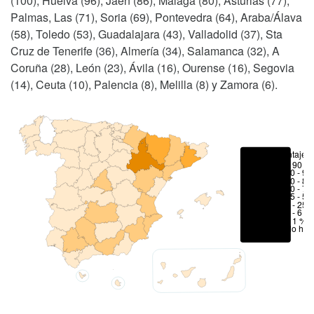
(100), Huelva (96), Jaén (86), Málaga (80), Asturias (77),
Palmas, Las (71), Soria (69), Pontevedra (64), Araba/Álava
(58), Toledo (53), Guadalajara (43), Valladolid (37), Sta
Cruz de Tenerife (36), Almería (34), Salamanca (32), A
Coruña (28), León (23), Ávila (16), Ourense (16), Segovia
(14), Ceuta (10), Palencia (8), Melilla (8) y Zamora (6).
Porcentajes
> 90 %
80 - 90
70 - 80
50 - 70
25 - 50
6 - 25 
1 - 6 %
< 1 %
No hay