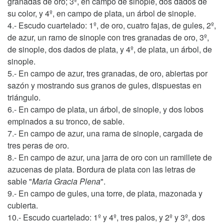
granadas de oro; 3º, en campo de sinople, dos dados de
su color, y 4º, en campo de plata, un árbol de sinople.
4.- Escudo cuartelado: 1º, de oro, cuatro fajas, de gules, 2º,
de azur, un ramo de sinople con tres granadas de oro, 3º,
de sinople, dos dados de plata, y 4º, de plata, un árbol, de
sinople.
5.- En campo de azur, tres granadas, de oro, abiertas por
sazón y mostrando sus granos de gules, dispuestas en
triángulo.
6.- En campo de plata, un árbol, de sinople, y dos lobos
empinados a su tronco, de sable.
7.- En campo de azur, una rama de sinople, cargada de
tres peras de oro.
8.- En campo de azur, una jarra de oro con un ramillete de
azucenas de plata. Bordura de plata con las letras de
sable "
Maria Gracia Plena
".
9.- En campo de gules, una torre, de plata, mazonada y
cubierta.
10.- Escudo cuartelado: 1º y 4º, tres palos, y 2º y 3º, dos