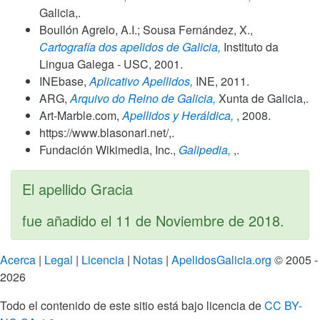
Galicia,.
Boullón Agrelo, A.I.; Sousa Fernández, X.,
Cartografía dos apelidos de Galicia,
Instituto da
Lingua Galega - USC,
2001
.
INEbase,
Aplicativo Apellidos,
INE,
2011
.
ARG,
Arquivo do Reino de Galicia,
Xunta de Galicia,.
Art-Marble.com,
Apellidos y Heráldica,
,
2008
.
https://www.blasonari.net/,.
Fundación Wikimedia, Inc.,
Galipedia,
,.
El apellido Gracia
fue añadido el
11 de Noviembre de 2018
.
Acerca
|
Legal
|
Licencia
|
Notas
|
ApelidosGalicia.org
© 2005 -
2026
Todo el contenido de este sitio está bajo licencia de
CC BY-