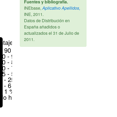
Fuentes y bibliografía.
INEbase,
Aplicativo Apellidos,
INE,
2011
.
Datos de Distribución en
España añadidos o
actualizados el
31 de Julio de
2011
.
ntajes
> 90 %
80 - 90 %
70 - 80 %
50 - 70 %
25 - 50 %
6 - 25 %
1 - 6 %
< 1 %
No hay