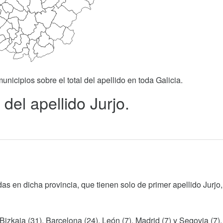
unicipios sobre el total del apellido en toda Galicia.
del apellido Jurjo.
as en dicha provincia, que tienen solo de primer apellido Jurjo,
Bizkaia (31), Barcelona (24), León (7), Madrid (7) y Segovia (7).