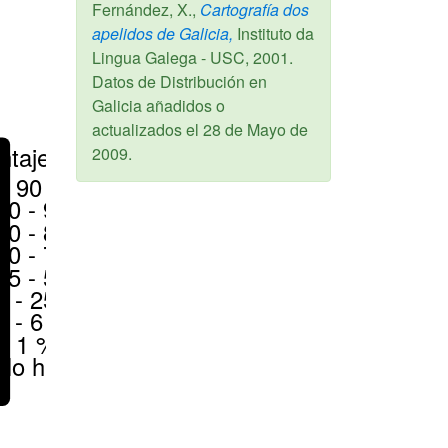
Fernández, X.,
Cartografía dos
apelidos de Galicia,
Instituto da
Lingua Galega - USC,
2001
.
Datos de Distribución en
Galicia añadidos o
actualizados el
28 de Mayo de
ntajes
2009
.
> 90 %
80 - 90 %
70 - 80 %
50 - 70 %
25 - 50 %
6 - 25 %
1 - 6 %
< 1 %
No hay