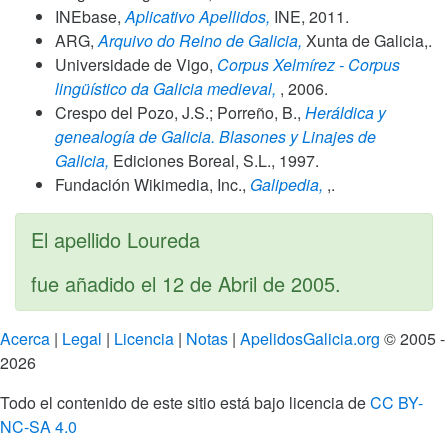
INEbase,
Aplicativo Apellidos,
INE,
2011
.
ARG,
Arquivo do Reino de Galicia,
Xunta de Galicia,.
Universidade de Vigo,
Corpus Xelmírez - Corpus
lingüístico da Galicia medieval,
,
2006
.
Crespo del Pozo, J.S.; Porreño, B.,
Heráldica y
genealogía de Galicia. Blasones y Linajes de
Galicia,
Ediciones Boreal, S.L.,
1997
.
Fundación Wikimedia, Inc.,
Galipedia,
,.
El apellido Loureda
fue añadido el
12 de Abril de 2005
.
Acerca
|
Legal
|
Licencia
|
Notas
|
ApelidosGalicia.org
© 2005 -
2026
Todo el contenido de este sitio está bajo licencia de
CC BY-
NC-SA 4.0