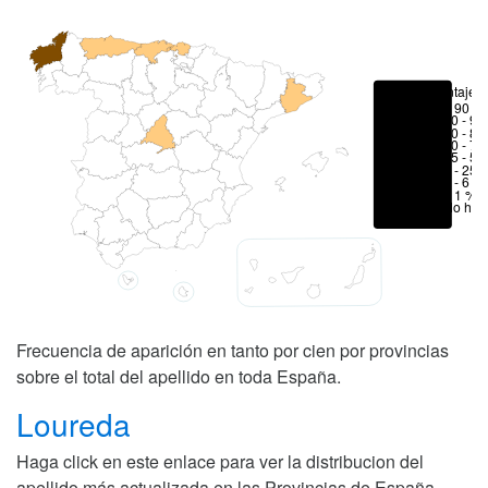
Porcentajes
> 90 %
80 - 90
70 - 80
50 - 70
25 - 50
6 - 25 
1 - 6 %
< 1 %
No hay
Frecuencia de aparición en tanto por cien por provincias
sobre el total del apellido en toda España.
Loureda
Haga click en este enlace para ver la distribucion del
apellido más actualizada en las Provincias de España