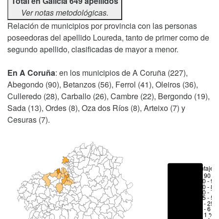
Total en Galicia 649 apellidos
Ver notas metodológicas.
Relación de municipios por provincia con las personas
poseedoras del apellido Loureda, tanto de primer como de
segundo apellido, clasificadas de mayor a menor.
En A Coruña
: en los municipios de A Coruña (227),
Abegondo (90), Betanzos (56), Ferrol (41), Oleiros (36),
Culleredo (28), Carballo (26), Cambre (22), Bergondo (19),
Sada (13), Ordes (8), Oza dos Ríos (8), Arteixo (7) y
Cesuras (7).
Porcentajes
> 90 %
80 - 90
70 - 80
50 - 70
25 - 50
6 - 25 
1 - 6 %
< 1 %