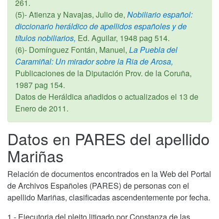
261.
(5)- Atienza y Navajas, Julio de,
Nobiliario español:
diccionario heráldico de apellidos españoles y de
títulos nobiliarios,
Ed. Aguilar,
1948
pag 514.
(6)- Domínguez Fontán, Manuel,
La Puebla del
Caramiñal: Un mirador sobre la Ria de Arosa,
Publicaciones de la Diputación Prov. de la Coruña,
1987
pag 154.
Datos de Heráldica añadidos o actualizados el
13 de
Enero de 2011
.
Datos en PARES del apellido
Mariñas
Relación de documentos encontrados en la Web del Portal
de Archivos Españoles (PARES) de personas con el
apellido Mariñas, clasificadas ascendentemente por fecha.
1.- Ejecutoria del pleito litigado por Constanza de las