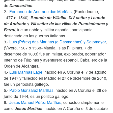
de
Dasmariñas
.
2.-
Fernando de Andrade das Mariñas
, (Pontedeume,
1477-c. 1540),
II conde de Villalba
,
XIV señor
y
I conde
de Andrade
y
VIII señor de las villas de Puentedeume y
Ferrol
, fue un noble y militar español, participante
destacado en las guerras italianas.
3.-
Luis (Pérez) das Mariñas (o Dasmariñas) y Sotomayor
,
(Vivero, 1567 o 1568–Manila, islas Filipinas, 7 de
diciembre de 1603) fue un militar, explorador, gobernador
interino de Filipinas y aventurero español, Caballero de la
Orden de Alcántara.
4.-
Luis Mariñas Lage
, nacido en A Coruña el 7 de agosto
de 1947 y fallecido en Madrid el 27 de diciembre de 2010,
fue un periodista gallego.
5.-
Pablo González Mariñas
, nacido en A Coruña el 26 de
junio de 1944, es un político gallego.
6.-
Jesús Manuel Pérez Mariñas
, conocido simplemente
como
Jesús Mariñas
, nacido en A Coruña el 3 de octubre