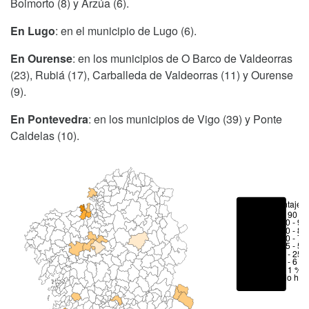
Boimorto (8) y Arzúa (6).
En Lugo
: en el municipio de Lugo (6).
En Ourense
: en los municipios de O Barco de Valdeorras
(23), Rubiá (17), Carballeda de Valdeorras (11) y Ourense
(9).
En Pontevedra
: en los municipios de Vigo (39) y Ponte
Caldelas (10).
Porcentajes
> 90 %
80 - 90
70 - 80
50 - 70
25 - 50
6 - 25 
1 - 6 %
< 1 %
No hay