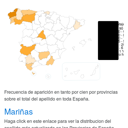
Porcentajes
> 90 %
80 - 90
70 - 80
50 - 70
25 - 50
6 - 25 
1 - 6 %
< 1 %
No hay
Frecuencia de aparición en tanto por cien por provincias
sobre el total del apellido en toda España.
Mariñas
Haga click en este enlace para ver la distribucion del
apellido más actualizada en las Provincias de España