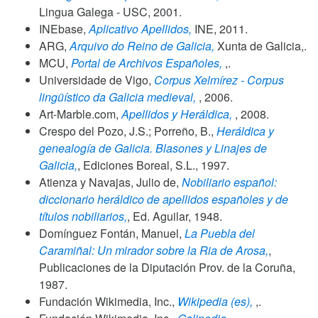
Lingua Galega - USC,
2001
.
INEbase,
Aplicativo Apellidos,
INE,
2011
.
ARG,
Arquivo do Reino de Galicia,
Xunta de Galicia,.
MCU,
Portal de Archivos Españoles,
,.
Universidade de Vigo,
Corpus Xelmírez - Corpus
lingüístico da Galicia medieval,
,
2006
.
Art-Marble.com,
Apellidos y Heráldica,
,
2008
.
Crespo del Pozo, J.S.; Porreño, B.,
Heráldica y
genealogía de Galicia. Blasones y Linajes de
Galicia,
, Ediciones Boreal, S.L.,
1997
.
Atienza y Navajas, Julio de,
Nobiliario español:
diccionario heráldico de apellidos españoles y de
títulos nobiliarios,
, Ed. Aguilar,
1948
.
Domínguez Fontán, Manuel,
La Puebla del
Caramiñal: Un mirador sobre la Ria de Arosa,
,
Publicaciones de la Diputación Prov. de la Coruña,
1987
.
Fundación Wikimedia, Inc.,
Wikipedia (es),
,.