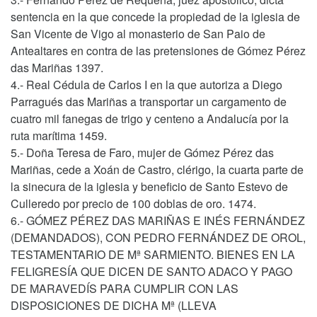
sentencia en la que concede la propiedad de la iglesia de
San Vicente de Vigo al monasterio de San Paio de
Antealtares en contra de las pretensiones de Gómez Pérez
das Mariñas 1397.
4.- Real Cédula de Carlos I en la que autoriza a Diego
Parragués das Mariñas a transportar un cargamento de
cuatro mil fanegas de trigo y centeno a Andalucía por la
ruta marítima 1459.
5.- Doña Teresa de Faro, mujer de Gómez Pérez das
Mariñas, cede a Xoán de Castro, clérigo, la cuarta parte de
la sinecura de la iglesia y beneficio de Santo Estevo de
Culleredo por precio de 100 doblas de oro. 1474.
6.- GÓMEZ PÉREZ DAS MARIÑAS E INÉS FERNÁNDEZ
(DEMANDADOS), CON PEDRO FERNÁNDEZ DE OROL,
TESTAMENTARIO DE Mª SARMIENTO. BIENES EN LA
FELIGRESÍA QUE DICEN DE SANTO ADACO Y PAGO
DE MARAVEDÍS PARA CUMPLIR CON LAS
DISPOSICIONES DE DICHA Mª (LLEVA