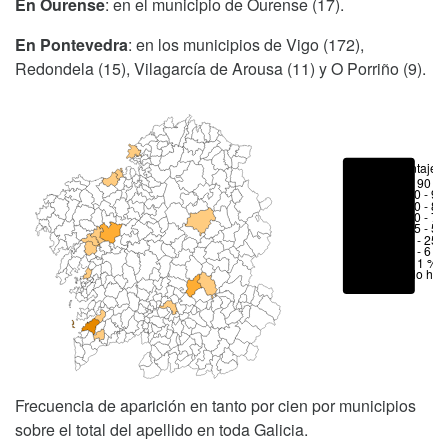
En Ourense
: en el municipio de Ourense (17).
En Pontevedra
: en los municipios de Vigo (172),
Redondela (15), Vilagarcía de Arousa (11) y O Porriño (9).
Porcentajes
> 90 %
80 - 90
70 - 80
50 - 70
25 - 50
6 - 25 
1 - 6 %
< 1 %
No hay
Frecuencia de aparición en tanto por cien por municipios
sobre el total del apellido en toda Galicia.