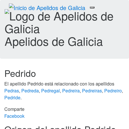
Toggle
navigation
Apelidos de Galicia
Pedrido
El apellido Pedrido está relacionado con los apellidos
Pedras
,
Pedreda
,
Pedregal
,
Pedreira
,
Pedreiras
,
Pedreiro
,
Pedride
.
Comparte
Facebook