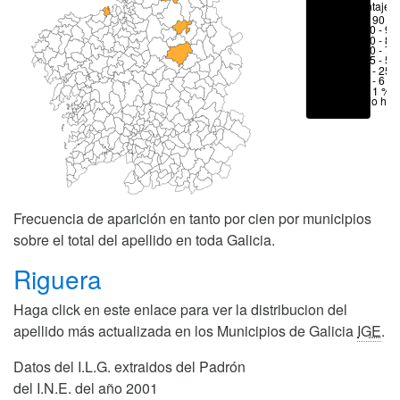
Porcentajes
> 90 %
80 - 90
70 - 80
50 - 70
25 - 50
6 - 25 
1 - 6 %
< 1 %
No hay
Frecuencia de aparición en tanto por cien por municipios
sobre el total del apellido en toda Galicia.
Riguera
Haga click en este enlace para ver la distribucion del
apellido más actualizada en los Municipios de Galicia
IGE
.
Datos del I.L.G. extraidos del Padrón
del I.N.E. del año 2001