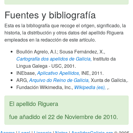
Fuentes y bibliografía
Esta es la bibliografía que recoge el origen, significado, la
historia, la distribución y otros datos del apellido Riguera
empleados en la redacción de este artículo.
Boullón Agrelo, A.I.; Sousa Fernández, X.,
Cartografía dos apelidos de Galicia,
Instituto da
Lingua Galega - USC,
2001
.
INEbase,
Aplicativo Apellidos,
INE,
2011
.
ARG,
Arquivo do Reino de Galicia,
Xunta de Galicia,.
Fundación Wikimedia, Inc.,
Wikipedia (es),
,.
El apellido Riguera
fue añadido el
22 de Noviembre de 2010
.
Acerca
|
Legal
|
Licencia
|
Notas
|
ApelidosGalicia.org
© 2005 -