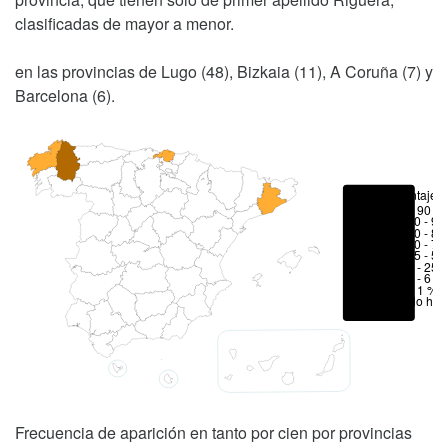
clasificadas de mayor a menor.
en las provincias de Lugo (48), Bizkaia (11), A Coruña (7) y
Barcelona (6).
Porcentajes
> 90 %
80 - 90
70 - 80
50 - 70
25 - 50
6 - 25 
1 - 6 %
< 1 %
No hay
Frecuencia de aparición en tanto por cien por provincias