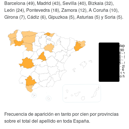
Barcelona (49), Madrid (43), Sevilla (40), Bizkaia (32),
León (24), Pontevedra (18), Zamora (12), A Coruña (10),
Girona (7), Cádiz (6), Gipuzkoa (5), Asturias (5) y Soria (5).
Porcentajes
> 90 %
80 - 90
70 - 80
50 - 70
25 - 50
6 - 25 
1 - 6 %
< 1 %
No hay
Frecuencia de aparición en tanto por cien por provincias
sobre el total del apellido en toda España.