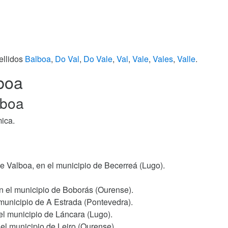
ellidos
Balboa
,
Do Val
,
Do Vale
,
Val
,
Vale
,
Vales
,
Valle
.
lboa
lboa
mica.
de Valboa, en el municipio de Becerreá (Lugo).
n el municipio de Boborás (Ourense).
 municipio de A Estrada (Pontevedra).
 el municipio de Láncara (Lugo).
el municipio de Leiro (Ourense).