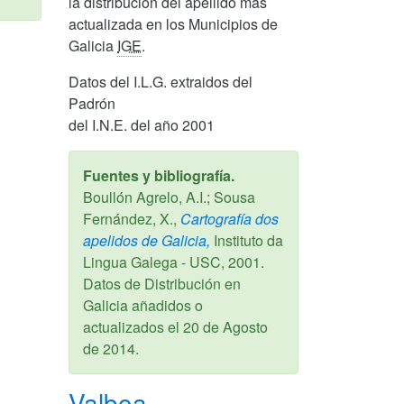
la distribucion del apellido más
actualizada en los Municipios de
Galicia
IGE
.
Datos del I.L.G. extraidos del
Padrón
del I.N.E. del año 2001
Fuentes y bibliografía.
Boullón Agrelo, A.I.; Sousa
Fernández, X.,
Cartografía dos
apelidos de Galicia,
Instituto da
Lingua Galega - USC,
2001
.
Datos de Distribución en
Galicia añadidos o
actualizados el
20 de Agosto
de 2014
.
Valboa