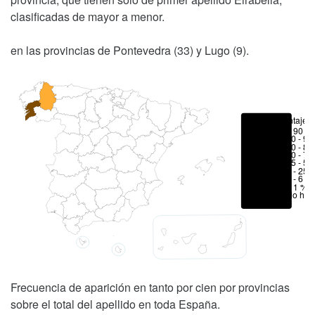
clasificadas de mayor a menor.
en las provincias de Pontevedra (33) y Lugo (9).
Porcentajes
> 90 %
80 - 90
70 - 80
50 - 70
25 - 50
6 - 25 
1 - 6 %
< 1 %
No hay
Frecuencia de aparición en tanto por cien por provincias
sobre el total del apellido en toda España.