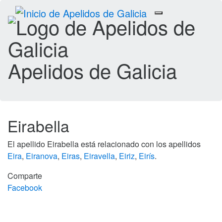
Toggle
navigation
Apelidos de Galicia
Eirabella
El apellido Eirabella está relacionado con los apellidos
Eira
,
Eiranova
,
Eiras
,
Eiravella
,
Eiriz
,
Eirís
.
Comparte
Facebook