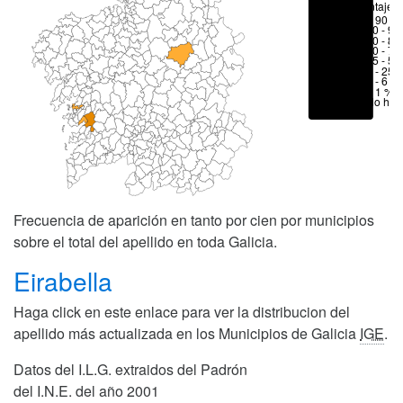
Porcentajes
> 90 %
80 - 90
70 - 80
50 - 70
25 - 50
6 - 25 
1 - 6 %
< 1 %
No hay
Frecuencia de aparición en tanto por cien por municipios
sobre el total del apellido en toda Galicia.
Eirabella
Haga click en este enlace para ver la distribucion del
apellido más actualizada en los Municipios de Galicia
IGE
.
Datos del I.L.G. extraidos del Padrón
del I.N.E. del año 2001