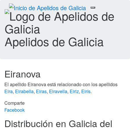
Toggle
navigation
Apelidos de Galicia
Eiranova
El apellido Eiranova está relacionado con los apellidos
Eira
,
Eirabella
,
Eiras
,
Eiravella
,
Eiriz
,
Eirís
.
Comparte
Facebook
Distribución en Galicia del