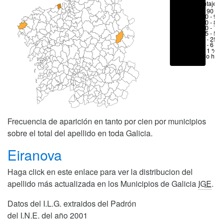
Porcentajes
> 90 %
80 - 90
70 - 80
50 - 70
25 - 50
6 - 25 
1 - 6 %
< 1 %
No hay
Frecuencia de aparición en tanto por cien por municipios
sobre el total del apellido en toda Galicia.
Eiranova
Haga click en este enlace para ver la distribucion del
apellido más actualizada en los Municipios de Galicia
IGE
.
Datos del I.L.G. extraidos del Padrón
del I.N.E. del año 2001