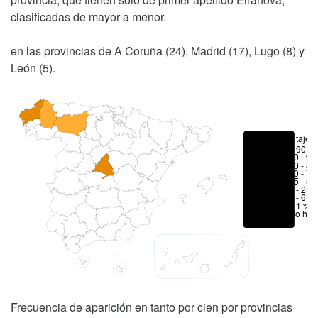
clasificadas de mayor a menor.
en las provincias de A Coruña (24), Madrid (17), Lugo (8) y
León (5).
Porcentajes
> 90 %
80 - 90
70 - 80
50 - 70
25 - 50
6 - 25 
1 - 6 %
< 1 %
No hay
Frecuencia de aparición en tanto por cien por provincias