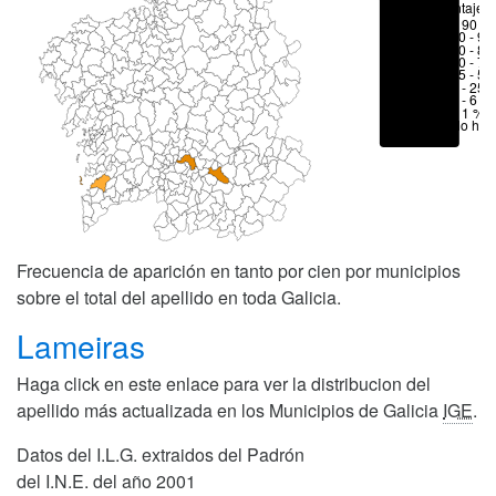
Porcentajes
> 90 %
80 - 90
70 - 80
50 - 70
25 - 50
6 - 25 
1 - 6 %
< 1 %
No hay
Frecuencia de aparición en tanto por cien por municipios
sobre el total del apellido en toda Galicia.
Lameiras
Haga click en este enlace para ver la distribucion del
apellido más actualizada en los Municipios de Galicia
IGE
.
Datos del I.L.G. extraidos del Padrón
del I.N.E. del año 2001