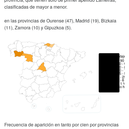
clasificadas de mayor a menor.
en las provincias de Ourense (47), Madrid (19), Bizkaia
(11), Zamora (10) y Gipuzkoa (5).
Porcentajes
> 90 %
80 - 90
70 - 80
50 - 70
25 - 50
6 - 25 
1 - 6 %
< 1 %
No hay
Frecuencia de aparición en tanto por cien por provincias