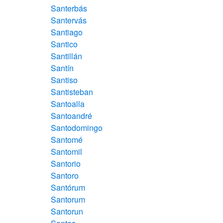
Santerbás
Santervás
Santiago
Santico
Santillán
Santín
Santiso
Santisteban
Santoalla
Santoandré
Santodomingo
Santomé
Santomil
Santorio
Santoro
Santórum
Santorum
Santorun