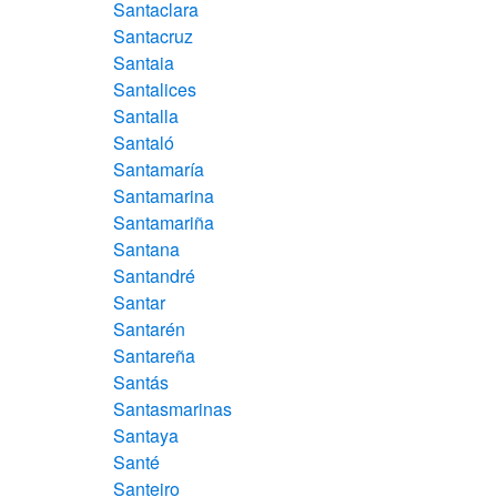
Santaclara
Santacruz
Santaia
Santalices
Santalla
Santaló
Santamaría
Santamarina
Santamariña
Santana
Santandré
Santar
Santarén
Santareña
Santás
Santasmarinas
Santaya
Santé
Santeiro