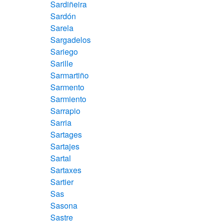
Sardiñeira
Sardón
Sarela
Sargadelos
Sariego
Sarille
Sarmartiño
Sarmento
Sarmiento
Sarrapio
Sarria
Sartages
Sartajes
Sartal
Sartaxes
Sartier
Sas
Sasona
Sastre