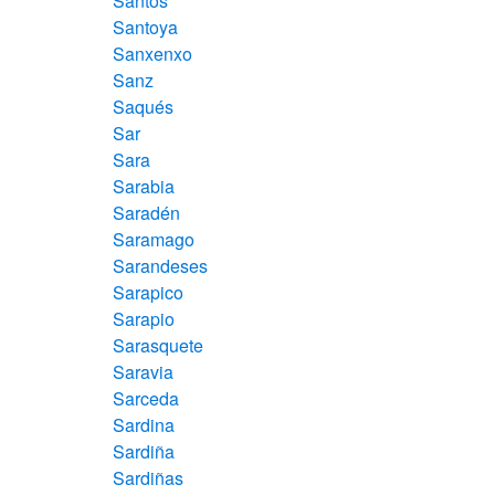
Santos
Santoya
Sanxenxo
Sanz
Saqués
Sar
Sara
Sarabia
Saradén
Saramago
Sarandeses
Sarapico
Sarapio
Sarasquete
Saravia
Sarceda
Sardina
Sardiña
Sardiñas