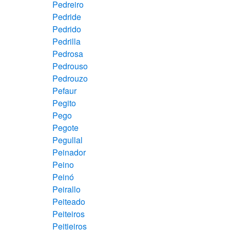
Pedreiro
Pedride
Pedrido
Pedrilla
Pedrosa
Pedrouso
Pedrouzo
Pefaur
Pegito
Pego
Pegote
Pegullal
Peinador
Peino
Peinó
Peirallo
Peiteado
Peiteiros
Peitieiros