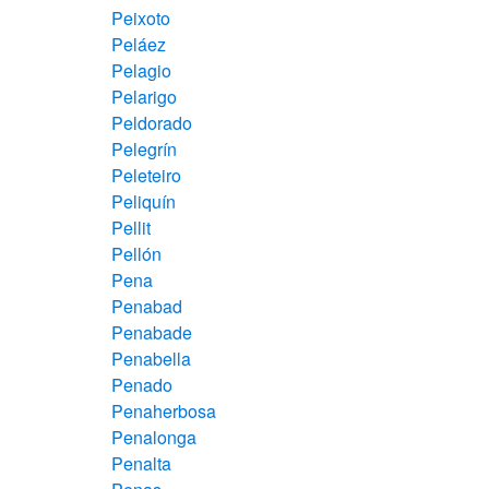
Peixoto
Peláez
Pelagio
Pelarigo
Peldorado
Pelegrín
Peleteiro
Peliquín
Pellit
Pellón
Pena
Penabad
Penabade
Penabella
Penado
Penaherbosa
Penalonga
Penalta